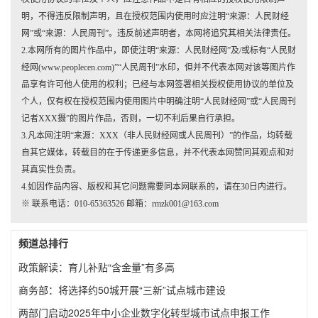
明，不得违反限制声明，且在授权范围内使用时应注明“来源：人民财经
网”或“来源：人民周刊”。违反前述声明者，本网将追究其相关法律责任。
2.本网所有的图片作品中，即使注明“来源：人民财经网”及/或标有“人民财
经网(www.peoplecen.com)”“人民周刊”水印，但并不代表本网对该等图片作
品享有许可他人使用的权利；已经与本网签署相关授权使用协议的单位及
个人，仅有权在授权范围内使用图片中明确注明“人民财经网”或“人民周刊
记者XXX摄”的图片作品，否则，一切不利后果自行承担。
3.凡本网注明“来源：XXX（非人民财经网或人民周刊）”的作品，均转载
自其它媒体，转载目的在于传递更多信息，并不代表本网赞同其观点和对
其真实性负责。
4.如因作品内容、版权和其它问题需要同本网联系的，请在30日内进行。
※ 联系电话：010-65363526 邮箱：rmzk001@163.com
频道总排行
政策解读：育儿补贴“含金量”有多高
商务部：将选择约50城开展“三新”试点城市建设
两部门启动2025年中小企业数字化转型城市试点申报工作