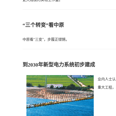
“三个转变”看中原
中原看“三变”，步履正铿锵。
到2030年新型电力系统初步建成
业内人士认
重大工程，