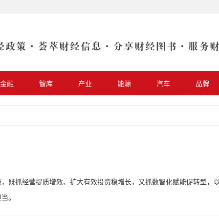
金融
智库
产业
能源
汽车
品牌
线，既抓经营提质增效、扩大有效投资稳增长，又抓数智化赋能促转型，
担当。