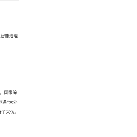
工智能治理
年，国家综
这条“大外
行了采访。