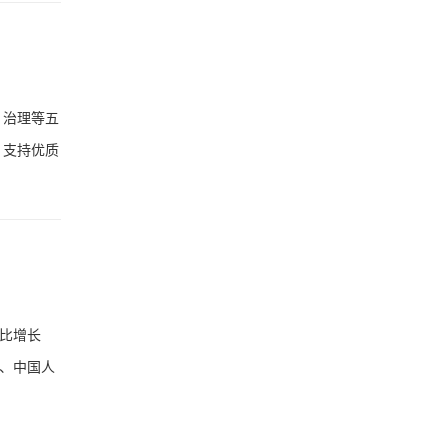
、治理等五
，支持优质
比增长
委、中国人