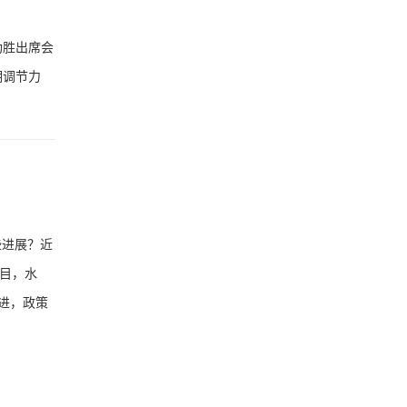
功胜出席会
期调节力
些进展？近
目，水
进，政策