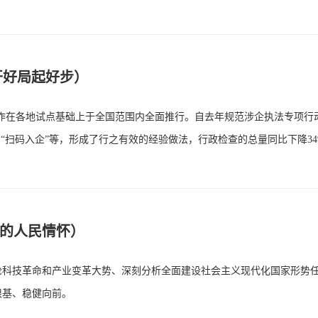
开好局起好步）
工作在各地试点基础上于全国范围内全面推行。自去年规范涉企执法专项行
“扫码入企”等，形成了行之有效的经验做法，行政检查的总量同比下降34
记的人民情怀）
轮科技革命和产业变革大势、深刻分析全面建设社会主义现代化国家形势
根基、稳健向前。