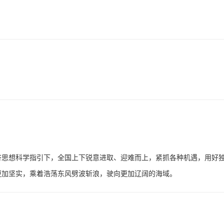
济思想科学指引下，全国上下锐意进取、迎难而上，紧抓各种机遇，用好
更加坚实，乘着浩荡东风劈波斩浪，驶向更加辽阔的海域。