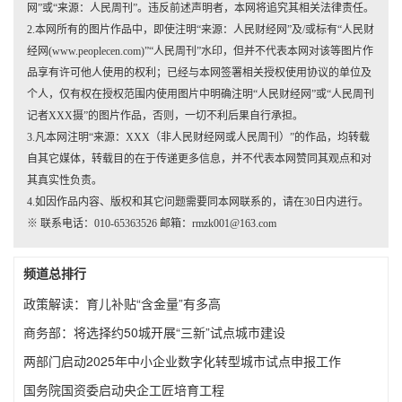
网”或“来源：人民周刊”。违反前述声明者，本网将追究其相关法律责任。
2.本网所有的图片作品中，即使注明“来源：人民财经网”及/或标有“人民财
经网(www.peoplecen.com)”“人民周刊”水印，但并不代表本网对该等图片作
品享有许可他人使用的权利；已经与本网签署相关授权使用协议的单位及
个人，仅有权在授权范围内使用图片中明确注明“人民财经网”或“人民周刊
记者XXX摄”的图片作品，否则，一切不利后果自行承担。
3.凡本网注明“来源：XXX（非人民财经网或人民周刊）”的作品，均转载
自其它媒体，转载目的在于传递更多信息，并不代表本网赞同其观点和对
其真实性负责。
4.如因作品内容、版权和其它问题需要同本网联系的，请在30日内进行。
※ 联系电话：010-65363526 邮箱：rmzk001@163.com
频道总排行
政策解读：育儿补贴“含金量”有多高
商务部：将选择约50城开展“三新”试点城市建设
两部门启动2025年中小企业数字化转型城市试点申报工作
国务院国资委启动央企工匠培育工程