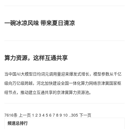
一碗冰凉风味 带来夏日清凉
算力资源，这样互通共享
当中国AI大模型日均词元调用量迎来爆发式增长，模型参数从千亿
级向万亿级跨越，河北加快建设全国一体化算力网络京津冀国家枢
纽节点，推动建立互通共享的京津冀算力资源池。
7616条
上一页
1
2
3
4
5
6
7
8
9
10
..
305
下一页
频道总排行