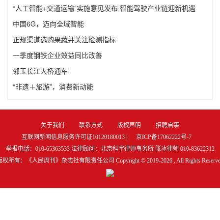
“人工智能+交通运输”实施意见发布 智能驾驶产业链迎新机遇
中国6G，迈向全域智能
正规渠道选购果蔬并关注检测指标
一季度钢铁企业效益同比改善
邻玉长江大桥通车
“非遗＋旅游”，消费新动能
关于我们
联系方式
版权声明
招聘启事
互联网新闻信息服务许可证10120180013 |
京ICP备17062222号-7
举报电话：010-65363533 法律顾问：北京科宇律师事务所 张冰律师 010-83622312
版权所有：《人民周刊》杂志社有限责任公司 Copyright © 2019-
2026 , All Rights Reserv