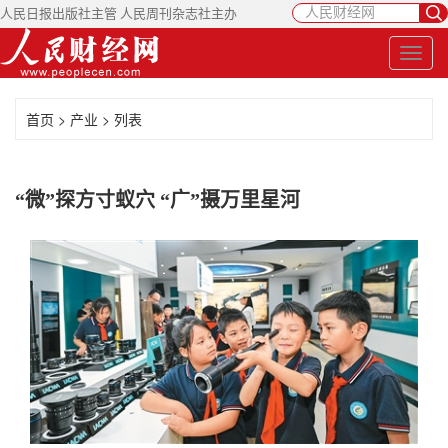
人民日报出版社主管 人民周刊杂志社主办
首页
>
产业
> 列表
“微”探方寸蚁穴 “广”摄万里星河