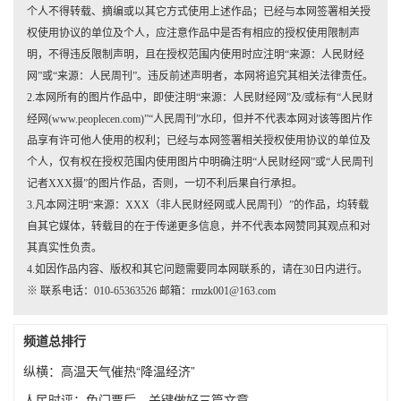
个人不得转载、摘编或以其它方式使用上述作品；已经与本网签署相关授
权使用协议的单位及个人，应注意作品中是否有相应的授权使用限制声
明，不得违反限制声明，且在授权范围内使用时应注明“来源：人民财经
网”或“来源：人民周刊”。违反前述声明者，本网将追究其相关法律责任。
2.本网所有的图片作品中，即使注明“来源：人民财经网”及/或标有“人民财
经网(www.peoplecen.com)”“人民周刊”水印，但并不代表本网对该等图片作
品享有许可他人使用的权利；已经与本网签署相关授权使用协议的单位及
个人，仅有权在授权范围内使用图片中明确注明“人民财经网”或“人民周刊
记者XXX摄”的图片作品，否则，一切不利后果自行承担。
3.凡本网注明“来源：XXX（非人民财经网或人民周刊）”的作品，均转载
自其它媒体，转载目的在于传递更多信息，并不代表本网赞同其观点和对
其真实性负责。
4.如因作品内容、版权和其它问题需要同本网联系的，请在30日内进行。
※ 联系电话：010-65363526 邮箱：rmzk001@163.com
频道总排行
纵横：高温天气催热“降温经济”
人民时评：免门票后，关键做好三篇文章