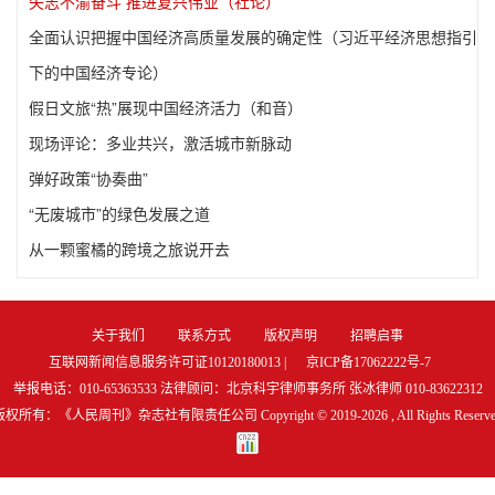
矢志不渝奋斗 推进复兴伟业（社论）
全面认识把握中国经济高质量发展的确定性（习近平经济思想指引
下的中国经济专论）
假日文旅“热”展现中国经济活力（和音）
现场评论：多业共兴，激活城市新脉动
弹好政策“协奏曲”
“无废城市”的绿色发展之道
从一颗蜜橘的跨境之旅说开去
关于我们
联系方式
版权声明
招聘启事
互联网新闻信息服务许可证10120180013 |
京ICP备17062222号-7
举报电话：010-65363533 法律顾问：北京科宇律师事务所 张冰律师 010-83622312
版权所有：《人民周刊》杂志社有限责任公司 Copyright © 2019-
2026 , All Rights Reserv