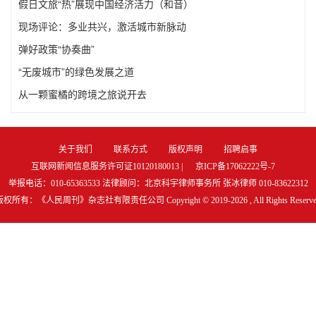
假日文旅“热”展现中国经济活力（和音）
现场评论：多业共兴，激活城市新脉动
弹好政策“协奏曲”
“无废城市”的绿色发展之道
从一颗蜜橘的跨境之旅说开去
关于我们
联系方式
版权声明
招聘启事
互联网新闻信息服务许可证10120180013 |
京ICP备17062222号-7
举报电话：010-65363533 法律顾问：北京科宇律师事务所 张冰律师 010-83622312
版权所有：《人民周刊》杂志社有限责任公司 Copyright © 2019-
2026 , All Rights Reserv