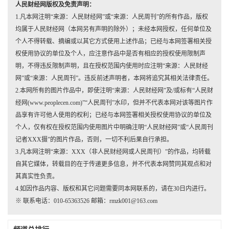
人民财经网版权及免责声明：
1.凡本网注明“来源：人民财经网”或“来源：人民周刊”的所有作品，版权
均属于人民财经网（本网另有声明的除外）；未经本网授权，任何单位及
个人不得转载、摘编或以其它方式使用上述作品；已经与本网签署相关授
权使用协议的单位及个人，应注意作品中是否有相应的授权使用限制声
明，不得违反限制声明，且在授权范围内使用时应注明“来源：人民财经
网”或“来源：人民周刊”。违反前述声明者，本网将追究其相关法律责任。
2.本网所有的图片作品中，即使注明“来源：人民财经网”及/或标有“人民财
经网(www.peoplecen.com)”“人民周刊”水印，但并不代表本网对该等图片作
品享有许可他人使用的权利；已经与本网签署相关授权使用协议的单位及
个人，仅有权在授权范围内使用图片中明确注明“人民财经网”或“人民周刊
记者XXX摄”的图片作品，否则，一切不利后果自行承担。
3.凡本网注明“来源：XXX（非人民财经网或人民周刊）”的作品，均转载
自其它媒体，转载目的在于传递更多信息，并不代表本网赞同其观点和对
其真实性负责。
4.如因作品内容、版权和其它问题需要同本网联系的，请在30日内进行。
※ 联系电话：010-65363526 邮箱：rmzk001@163.com