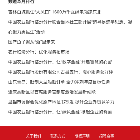
频道本月排行
吉林白城抓住“大风口” 1600万千瓦绿电领跑东北
中国农业银行临汾分行联合当地社工部开展“追寻足迹学思想、凝
心聚力惠民生”活动
国产鱼子酱从“浙”里走来
农行临汾分行：优化服务拓市场
中国农业银行临汾分行：让“数字金融”开启智慧的心窗
中国农业银行股份有限公司古县支行：暖心服务获好评
山东青岛：赶制大型船舶订单 全力冲刺年度目标任务
肇庆高新区以首席服务官制度激活发展新动能
盘锦市贸促会优化原产地证书签发 提升企业外贸竞争力
中国农业银行临汾分行：让“绿色金融”挺起企业的脊梁
关于我们
联系方式
版权声明
招聘启事