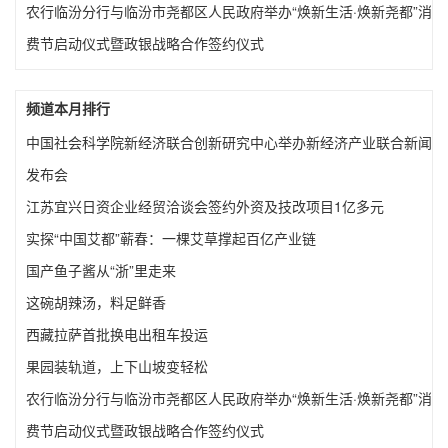
农行临汾分行与临汾市尧都区人民政府举办“焕新生活·焕新尧都”消
费节启动仪式暨政银战略合作签约仪式
频道本月排行
中国社会科学院新经济联合创新研究中心举办新经济产业联合新闻
发布会
江苏宜兴日资企业经贸洽谈会签约外资及技改项目1亿多元
实探“中国艾都”蕲春：一棵艾草撑起百亿产业链
国产鱼子酱从“浙”里走来
这碗胡辣汤，料足鲜香
西藏拉萨首批换电出租车投运
果园装轨道，上下山坡变轻松
农行临汾分行与临汾市尧都区人民政府举办“焕新生活·焕新尧都”消
费节启动仪式暨政银战略合作签约仪式