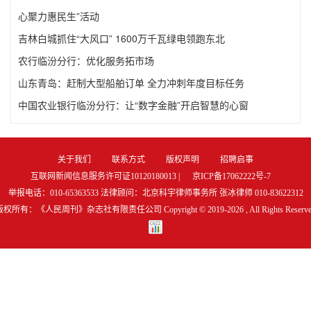
心聚力惠民生”活动
吉林白城抓住“大风口” 1600万千瓦绿电领跑东北
农行临汾分行：优化服务拓市场
山东青岛：赶制大型船舶订单 全力冲刺年度目标任务
中国农业银行临汾分行：让“数字金融”开启智慧的心窗
关于我们
联系方式
版权声明
招聘启事
互联网新闻信息服务许可证10120180013 |
京ICP备17062222号-7
举报电话：010-65363533 法律顾问：北京科宇律师事务所 张冰律师 010-83622312
版权所有：《人民周刊》杂志社有限责任公司 Copyright © 2019-
2026 , All Rights Reserv