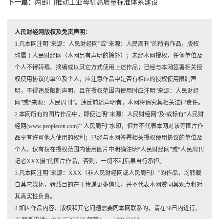
下一篇：
两部门推动工业母机高质量标准体系建设
人民财经网版权及免责声明：
1.凡本网注明“来源：人民财经网”或“来源：人民周刊”的所有作品，版权
均属于人民财经网（本网另有声明的除外）；未经本网授权，任何单位及
个人不得转载、摘编或以其它方式使用上述作品；已经与本网签署相关授
权使用协议的单位及个人，应注意作品中是否有相应的授权使用限制声
明，不得违反限制声明，且在授权范围内使用时应注明“来源：人民财经
网”或“来源：人民周刊”。违反前述声明者，本网将追究其相关法律责任。
2.本网所有的图片作品中，即使注明“来源：人民财经网”及/或标有“人民财
经网(www.peoplecen.com)”“人民周刊”水印，但并不代表本网对该等图片作
品享有许可他人使用的权利；已经与本网签署相关授权使用协议的单位及
个人，仅有权在授权范围内使用图片中明确注明“人民财经网”或“人民周刊
记者XXX摄”的图片作品，否则，一切不利后果自行承担。
3.凡本网注明“来源：XXX（非人民财经网或人民周刊）”的作品，均转载
自其它媒体，转载目的在于传递更多信息，并不代表本网赞同其观点和对
其真实性负责。
4.如因作品内容、版权和其它问题需要同本网联系的，请在30日内进行。