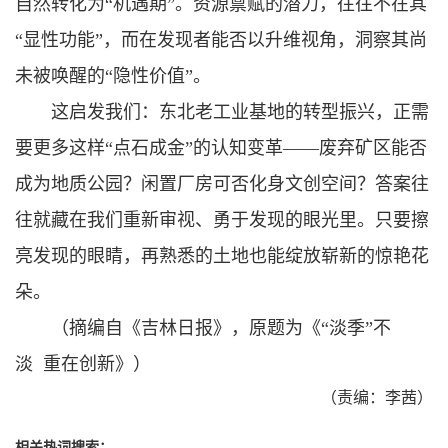
自然转化为“机遇期”。资源禀赋的潜力，往往不在其
“显性功能”，而在发现者能否以升维视角，洞察其尚
未被唤醒的“隐性价值”。
这启发我们：东北老工业基地的转型振兴，正需
要更多这样“点石成金”的认知变革——废弃矿区能否
成为地质公园？闲置厂房可否化身文创空间？答案往
往就藏在我们重新审视、勇于发现的眼光里。只要擦
亮发现的眼睛，再熟悉的土地也能绽放崭新的惊艳花
朵。
（摘编自《吉林日报》，原题为《“淡季”不
淡 重在创新》）
（责编：李茜）
相关热词搜索：