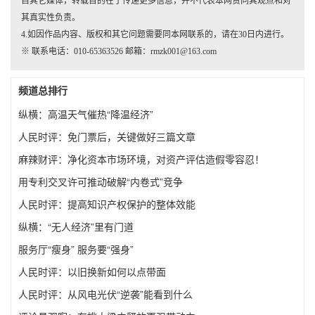
自其它媒体，转载目的在于传递更多信息，并不代表本网赞同其观点和对
其真实性负责。
4.如因作品内容、版权和其它问题需要同本网联系的，请在30日内进行。
※ 联系电话：010-65363526 邮箱：rmzk001@163.com
频道总排行
纵横：高温天气催热“降温经济”
人民时评：免门票后，关键做好三篇文章
麻辣财评：净化资本市场环境，对资产评估造假零容忍！
用专利交叉许可推动破解“内卷式”竞争
人民时评：提高知识产权保护的整体效能
纵横：“无人经济”里有门道
服务厅“瘦身” 服务要“强身”
人民时评：以旧换新如何以点带面
人民时评：从风电光伏“逆袭”能看到什么