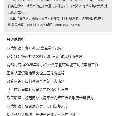
3.凡本网注明“来源：XXX（非人民财经网或人民周刊）”的作品，均转载
自其它媒体，转载目的在于传递更多信息，并不代表本网赞同其观点和对
其真实性负责。
4.如因作品内容、版权和其它问题需要同本网联系的，请在30日内进行。
※ 联系电话：010-65363526 邮箱：rmzk001@163.com
频道总排行
政策解读：育儿补贴“含金量”有多高
商务部：将选择约50城开展“三新”试点城市建设
两部门启动2025年中小企业数字化转型城市试点申报工作
国务院国资委启动央企工匠培育工程
政策问答：如何建设全国统一大市场
《上市公司审计委员会工作指引》发布
政策解读：规范网络交易平台向经营者收取佣金等行为
政策解读：租到满意房，专门法规来了
增值税加计抵减，先进制造业企业这样申请