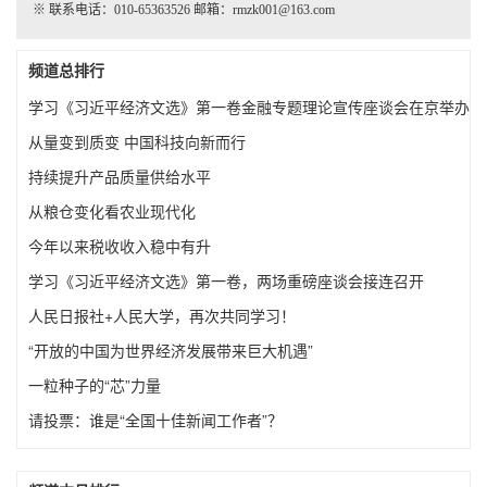
※ 联系电话：010-65363526 邮箱：rmzk001@163.com
频道总排行
学习《习近平经济文选》第一卷金融专题理论宣传座谈会在京举办
从量变到质变 中国科技向新而行
持续提升产品质量供给水平
从粮仓变化看农业现代化
今年以来税收收入稳中有升
学习《习近平经济文选》第一卷，两场重磅座谈会接连召开
人民日报社+人民大学，再次共同学习！
“开放的中国为世界经济发展带来巨大机遇”
一粒种子的“芯”力量
请投票：谁是“全国十佳新闻工作者”？