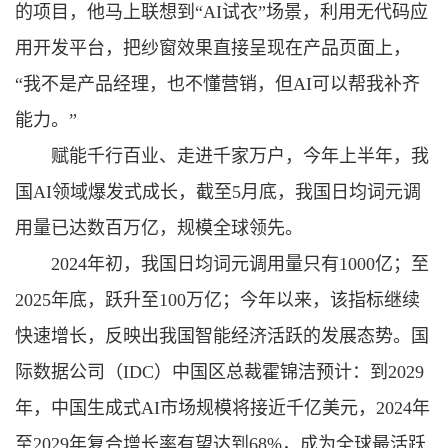
的项目，他马上联想到“AI试衣”场景，利用无代码应
用开发平台，把纱窗效果直接呈现在产品页面上，
“我不是产品经理，也不懂营销，但AI可以帮我补齐
能力。”
赋能千行百业、走进千家万户，今年上半年，我
国AI领域爆发式成长，截至5月底，我国日均词元调
用量已达数百万亿，规模全球领先。
2024年初，我国日均词元调用量只有1000亿；至
2025年底，跃升至100万亿；今年以来，该指标继续
快速增长，反映出我国智能经济活跃的发展态势。国
际数据公司（IDC）中国区总裁霍锦洁预计：到2029
年，中国生成式AI市场规模将接近千亿美元，2024年
至2029年复合增长率有望达到68%，成为全球最活跃