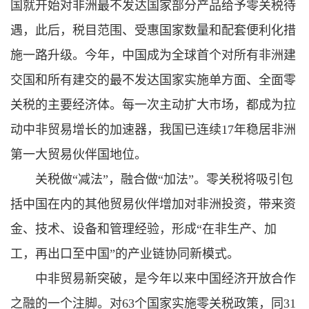
国就开始对非洲最不发达国家部分产品给予零关税待
遇，此后，税目范围、受惠国家数量和配套便利化措
施一路升级。今年，中国成为全球首个对所有非洲建
交国和所有建交的最不发达国家实施单方面、全面零
关税的主要经济体。每一次主动扩大市场，都成为拉
动中非贸易增长的加速器，我国已连续17年稳居非洲
第一大贸易伙伴国地位。
关税做“减法”，融合做“加法”。零关税将吸引包
括中国在内的其他贸易伙伴增加对非洲投资，带来资
金、技术、设备和管理经验，形成“在非生产、加
工，再出口至中国”的产业链协同新模式。
中非贸易新突破，是今年以来中国经济开放合作
之融的一个注脚。对63个国家实施零关税政策，同31