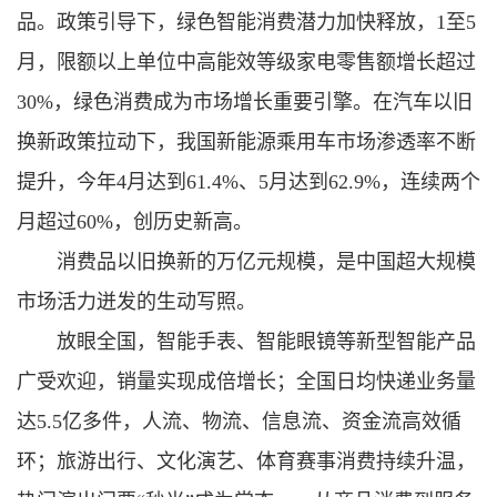
品。政策引导下，绿色智能消费潜力加快释放，1至5
月，限额以上单位中高能效等级家电零售额增长超过
30%，绿色消费成为市场增长重要引擎。在汽车以旧
换新政策拉动下，我国新能源乘用车市场渗透率不断
提升，今年4月达到61.4%、5月达到62.9%，连续两个
月超过60%，创历史新高。
消费品以旧换新的万亿元规模，是中国超大规模
市场活力迸发的生动写照。
放眼全国，智能手表、智能眼镜等新型智能产品
广受欢迎，销量实现成倍增长；全国日均快递业务量
达5.5亿多件，人流、物流、信息流、资金流高效循
环；旅游出行、文化演艺、体育赛事消费持续升温，