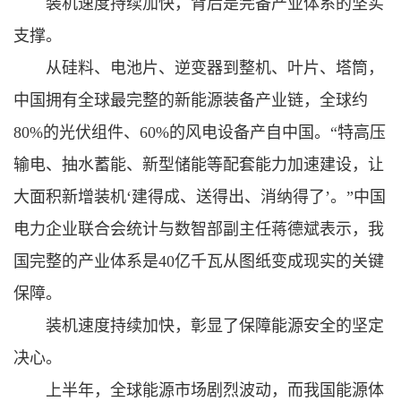
装机速度持续加快，背后是完备产业体系的坚实
支撑。
从硅料、电池片、逆变器到整机、叶片、塔筒，
中国拥有全球最完整的新能源装备产业链，全球约
80%的光伏组件、60%的风电设备产自中国。“特高压
输电、抽水蓄能、新型储能等配套能力加速建设，让
大面积新增装机‘建得成、送得出、消纳得了’。”中国
电力企业联合会统计与数智部副主任蒋德斌表示，我
国完整的产业体系是40亿千瓦从图纸变成现实的关键
保障。
装机速度持续加快，彰显了保障能源安全的坚定
决心。
上半年，全球能源市场剧烈波动，而我国能源体