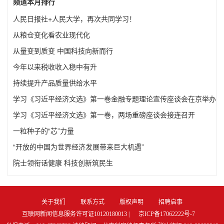
频道本月排行
人民日报社+人民大学，再次共同学习！
从粮仓变化看农业现代化
从量变到质变 中国科技向新而行
今年以来税收收入稳中有升
持续提升产品质量供给水平
学习《习近平经济文选》第一卷金融专题理论宣传座谈会在京举办
学习《习近平经济文选》第一卷，两场重磅座谈会接连召开
一粒种子的“芯”力量
“开放的中国为世界经济发展带来巨大机遇”
院士领衔话健康 科技创新筑民生
关于我们
联系方式
版权声明
招聘启事
互联网新闻信息服务许可证10120180013 |
京ICP备17062222号-7