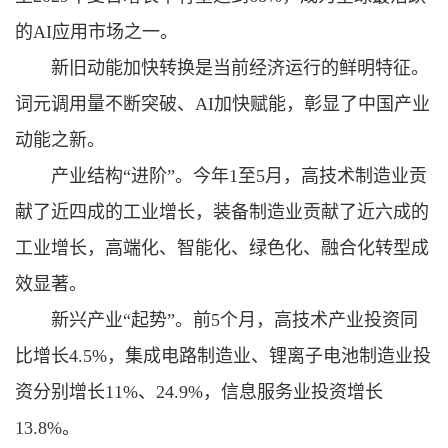
的AI应用市场之一。
新旧动能加快转换是当前经济运行的鲜明特征。
词元调用量不断突破、AI加快赋能，彰显了中国产业
动能之新。
产业结构“进阶”。今年1至5月，高技术制造业贡
献了近四成的工业增长，装备制造业贡献了近六成的
工业增长，高端化、智能化、绿色化、融合化转型成
效显著。
新兴产业“起势”。前5个月，高技术产业投资同
比增长4.5%，集成电路制造业、锂离子电池制造业投
资分别增长11%、24.9%，信息服务业投资增长
13.8%。