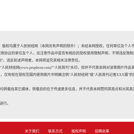
作品，版权均属于人民财经网（本网另有声明的除外）；未经本网授权，任何单位及个人
使用协议的单位及个人，应注意作品中是否有相应的授权使用限制声明，不得违反限制
刊”。违反前述声明者，本网将追究其相关法律责任。
财经网(www.peoplecen.com)”“人民周刊”水印，但并不代表本网对该等图片作品
仅有权在授权范围内使用图片中明确注明“人民财经网”或“人民周刊记者XXX摄”的
品，均转载自其它媒体，转载目的在于传递更多信息，并不代表本网赞同其观点和对其真
内进行。
关于我们
联系方式
版权声明
招聘启事