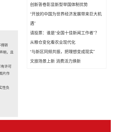
创新答卷彰显新型举国体制优势
“开放的中国为世界经济发展带来巨大机
遇”
请投票：谁是“全国十佳新闻工作者”？
从粮仓变化看农业现代化
不得转
“与新区同频共振，把理想变成现实”
声明，且
文旅场景上新 消费活力焕新
享有许可
图片作
实性负