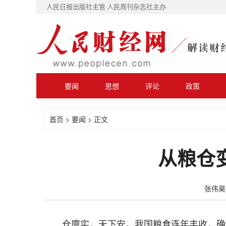
人民日报出版社主管 人民周刊杂志社主办
要闻
思想
评论
政策
首页
>
要闻
> 正文
从粮仓
张伟昊 2
仓廪实，天下安。我国粮食连年丰收，确