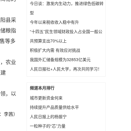
今日谈：激发内生动力，推进绿色低碳转
型
元阳县采
今年以来税收收入稳中有升
学储粮指
“十四五”民生领域财政投入占全国一般公
共预算支出70%以上
销售等多
积极扩大内需 有效应对挑战
我国外汇储备规模为32853亿美元
干，农业
人民日报社+人民大学，再次共同学习！
速建
频道本月排行
引领，以
城市更新资金何来
持续提升产品质量供给水平
：李茜）
人民日报上的杨振宁
一粒种子的“芯”力量