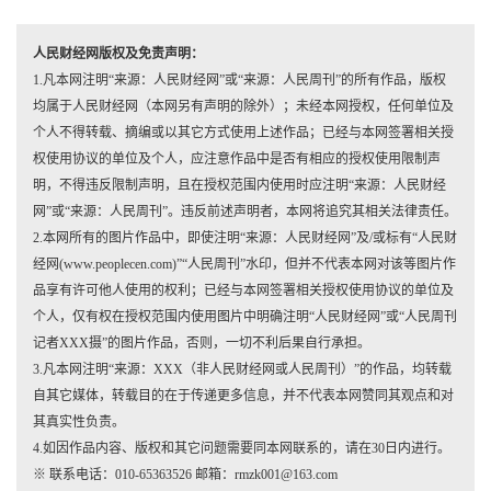
人民财经网版权及免责声明：
1.凡本网注明“来源：人民财经网”或“来源：人民周刊”的所有作品，版权
均属于人民财经网（本网另有声明的除外）；未经本网授权，任何单位及
个人不得转载、摘编或以其它方式使用上述作品；已经与本网签署相关授
权使用协议的单位及个人，应注意作品中是否有相应的授权使用限制声
明，不得违反限制声明，且在授权范围内使用时应注明“来源：人民财经
网”或“来源：人民周刊”。违反前述声明者，本网将追究其相关法律责任。
2.本网所有的图片作品中，即使注明“来源：人民财经网”及/或标有“人民财
经网(www.peoplecen.com)”“人民周刊”水印，但并不代表本网对该等图片作
品享有许可他人使用的权利；已经与本网签署相关授权使用协议的单位及
个人，仅有权在授权范围内使用图片中明确注明“人民财经网”或“人民周刊
记者XXX摄”的图片作品，否则，一切不利后果自行承担。
3.凡本网注明“来源：XXX（非人民财经网或人民周刊）”的作品，均转载
自其它媒体，转载目的在于传递更多信息，并不代表本网赞同其观点和对
其真实性负责。
4.如因作品内容、版权和其它问题需要同本网联系的，请在30日内进行。
※ 联系电话：010-65363526 邮箱：rmzk001@163.com