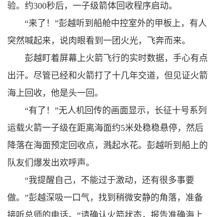
验。约300秒后，一子级箭体回收程序启动。
“来了！”彭越听到船舱中控室外的甲板上，有人
突然喊起来，说肉眼看到一团火光，飞奔而来。
彭越盯着屏幕上火箭飞行的实时数据，手心有点
出汗。尽管已经和火箭打了十几年交道，但见证火箭
海上回收，他是头一回。
“有了！”无人机回传的画面显示，长征十号系列
运载火箭一子级在距离海面约5米处稳稳悬停，然后
降落在海面预定回收点，溅起水花。彭越听到船上的
队友们爆发出欢呼声。
“我提醒自己，不能过于激动，还有很多事要
做。”彭越深吸一口气，找到稍微安静的角落，准备
接听总师的电话。“请确认火箭状态，报告准确海上