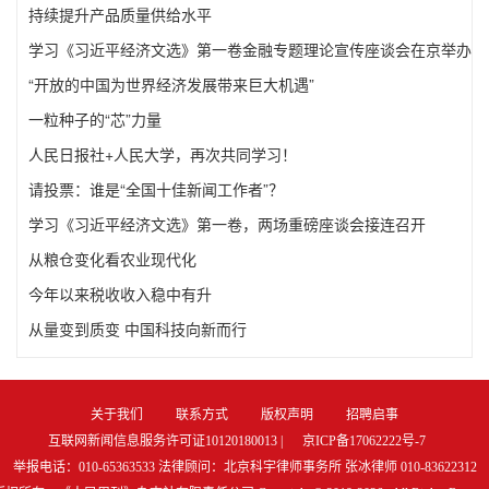
持续提升产品质量供给水平
学习《习近平经济文选》第一卷金融专题理论宣传座谈会在京举办
“开放的中国为世界经济发展带来巨大机遇”
一粒种子的“芯”力量
人民日报社+人民大学，再次共同学习！
请投票：谁是“全国十佳新闻工作者”？
学习《习近平经济文选》第一卷，两场重磅座谈会接连召开
从粮仓变化看农业现代化
今年以来税收收入稳中有升
从量变到质变 中国科技向新而行
关于我们
联系方式
版权声明
招聘启事
互联网新闻信息服务许可证10120180013 |
京ICP备17062222号-7
举报电话：010-65363533 法律顾问：北京科宇律师事务所 张冰律师 010-83622312