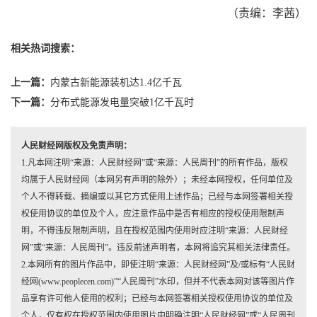
（责编：李茜）
相关热词搜索：
上一篇：
内蒙古新能源装机达1.4亿千瓦
下一篇：
分布式能源发电量突破1亿千瓦时
人民财经网版权及免责声明：
1.凡本网注明“来源：人民财经网”或“来源：人民周刊”的所有作品，版权
均属于人民财经网（本网另有声明的除外）；未经本网授权，任何单位及
个人不得转载、摘编或以其它方式使用上述作品；已经与本网签署相关授
权使用协议的单位及个人，应注意作品中是否有相应的授权使用限制声
明，不得违反限制声明，且在授权范围内使用时应注明“来源：人民财经
网”或“来源：人民周刊”。违反前述声明者，本网将追究其相关法律责任。
2.本网所有的图片作品中，即使注明“来源：人民财经网”及/或标有“人民财
经网(www.peoplecen.com)”“人民周刊”水印，但并不代表本网对该等图片作
品享有许可他人使用的权利；已经与本网签署相关授权使用协议的单位及
个人，仅有权在授权范围内使用图片中明确注明“人民财经网”或“人民周刊