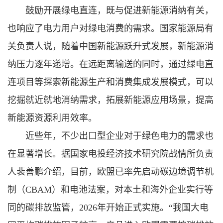
鼓励开展绿电直连，既与促进新能源消纳有关，
也响应了电力用户对绿电消费的需求。国家能源局有
关负责人说，随着中国新能源跃升式发展，新能源消
纳压力逐年递增。在远距离输送的同时，通过绿电直
连项目等探索新能源生产和消费集成发展模式，可以
挖掘就近就地消纳需求，拓展新能源应用场景，提高
新能源资源利用效率。
近些年，不少出口型企业对于绿色电力的需求也
在显著增长。据国家电投经济技术研究院战情所负责
人裴善鹏介绍，目前，欧盟已率先启动碳边境调节机
制（CBAM）和电池法案，对本土和海外企业实行等
同的碳排放监管，2026年开始正式实施。“我国大电