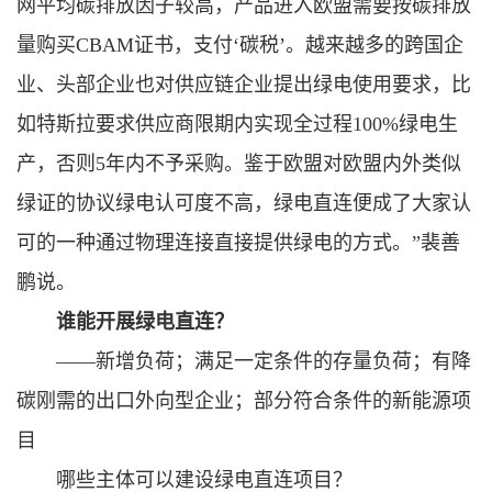
网平均碳排放因子较高，产品进入欧盟需要按碳排放
量购买CBAM证书，支付‘碳税’。越来越多的跨国企
业、头部企业也对供应链企业提出绿电使用要求，比
如特斯拉要求供应商限期内实现全过程100%绿电生
产，否则5年内不予采购。鉴于欧盟对欧盟内外类似
绿证的协议绿电认可度不高，绿电直连便成了大家认
可的一种通过物理连接直接提供绿电的方式。”裴善
鹏说。
谁能开展绿电直连？
——新增负荷；满足一定条件的存量负荷；有降
碳刚需的出口外向型企业；部分符合条件的新能源项
目
哪些主体可以建设绿电直连项目？