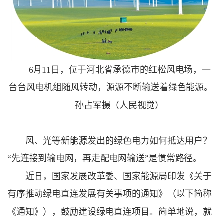
6月11日，位于河北省承德市的红松风电场，一
台台风电机组随风转动，源源不断输送着绿色能源。
孙占军摄（人民视觉）
风、光等新能源发出的绿色电力如何抵达用户？
“先连接到输电网，再走配电网输送”是惯常路径。
近日，国家发展改革委、国家能源局印发《关于
有序推动绿电直连发展有关事项的通知》（以下简称
《通知》），鼓励建设绿电直连项目。简单地说，就