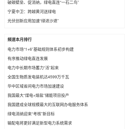
破碳壁垒、促消纳，绿电直连“一石二鸟”
宁夏中卫：跨越黄河送绿电
光伏创新应用加速“绿进沙退”
频道本月排行
电力市场“1+6”基础规则体系初步构建
有序推动绿电直连发展
电力中长期市场蓄力“活”起来
全国生物质发电装机达4599万千瓦
华中区域省间电力市场加速建设
我国最大“煤电+熔盐”储能项目投产
我国建成全球规模最大的互联网办电服务体系
绿电消纳迎来“考核”新目标
输配电将更好满足新型电力系统需求