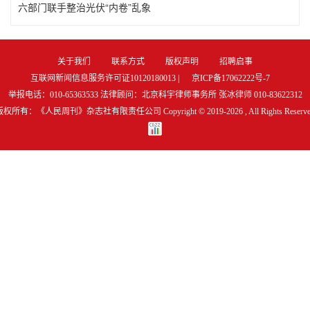
六部门联手整治光伏“内卷”乱象
关于我们
联系方式
版权声明
招聘启事
互联网新闻信息服务许可证10120180013 |
京ICP备17062222号-7
举报电话：010-65363533 法律顾问：北京科宇律师事务所 张冰律师 010-83622312
版权所有：《人民周刊》杂志社有限责任公司 Copyright © 2019-
2026 , All Rights Reserv