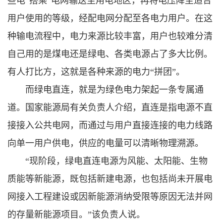
些电“搭乘”电网输送至用电地区，再将电压降至适合
用户使用的等级，经配电网分配至各电力用户。在这
种输电流程中，电力来源比较丰富，用户也较难分清
自己用的是煤电还是绿电、各类电源占了多大比例。
有人打比方，这就是各种来源的电力“拼团”。
而绿电直连，就是为绿色电力架起一条专属通
道。国家能源局有关负责人介绍，直连是指电源不直
接接入公共电网，而通过与用户直接连接的电力线路
向单一用户供电，供应的电量可以清晰物理溯源。
“现阶段，绿电直连电源为风能、太阳能、生物
质能等新能源，既包括新建电源，也包括尚未开展电
网接入工程建设或因新能源消纳受限等原因无法并网
的存量新能源项目。”该负责人说。