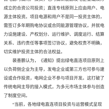
成立的合资公司投资；直连专线原则上应由用户、电
源主体投资。项目电源和用户不是同一投资主体的，
需签订多年期购电协议或合同能源管理协议，并就电
力设施建设、产权划分、运行维护、调度运行、结算
关系、违约责任等事项签订协议，避免权责不明确，
切实维护投资主体的合法权益。
裴善鹏认为，《通知》提出绿电直连项目原则上
以负荷侧企业为主导，发电企业或第三方也可参与建
设或合作投资，电网企业不参与项目开发。这打破了
传统电网主导的接入模式，为多元市场主体参与创造
了制度空间。
“当前，各地绿电直连项目投资与运营模式呈现