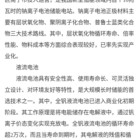
区南宁市投入运营，是我国新型储能领域内首个10兆
瓦时的钠离子电池储能电站。钠离子电池正极材料主
要有层状氧化物、聚阴离子化合物、普鲁士蓝类化合
物三大技术路线。其中，层状氧化物循环寿命、倍率
性能、物料成本等方面综合表现较好，已率先实现产
业化。
液流电池
液流电池具有安全性高、使用寿命长、可灵活独
立设计、对环境友好等特性，是大规模长时储能的首
选技术之一。其中，全钒液流电池已进入商业化初期
阶段。其工作原理是将电能储存在电解液中，通过钒
离子价态变化实现充放电。全钒液流电池的循环寿命
超2万次，而且当寿命到期时，其电解液的残值和循