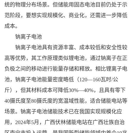
统的物理分布场景。但储能用固态电池目前仍处于示
范阶段，要想实现规模化、商业化，还需进一步降低
成本。
钠离子电池
钠离子电池具有资源丰富、成本较低和安全性较
高等优势，其工作原理类似锂电池，通过钠离子在正
负极之间的移动进行能量存储和释放。相比锂离子电
池，钠离子电池能量密度略低（120—160瓦时/公
斤），但其材料成本可降低30%—40%，且具有零下
40摄氏度至80摄氏度的宽温域性能，适合储能电站等
场景。钠离子电池储能技术已在我国实现规模化应
用，2024年5月，广西伏林储能电站在广西壮族自治