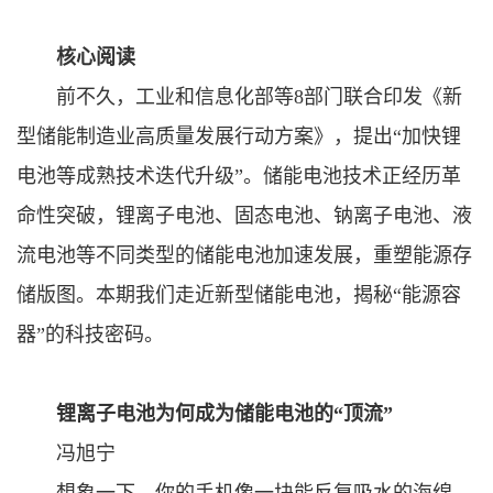
核心阅读
前不久，工业和信息化部等8部门联合印发《新
型储能制造业高质量发展行动方案》，提出“加快锂
电池等成熟技术迭代升级”。储能电池技术正经历革
命性突破，锂离子电池、固态电池、钠离子电池、液
流电池等不同类型的储能电池加速发展，重塑能源存
储版图。本期我们走近新型储能电池，揭秘“能源容
器”的科技密码。
锂离子电池为何成为储能电池的“顶流”
冯旭宁