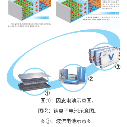
图①：固态电池示意图。
图②：钠离子电池示意图。
图③：液流电池示意图。