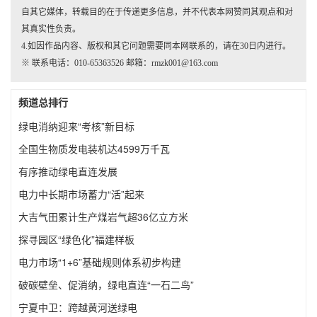
自其它媒体，转载目的在于传递更多信息，并不代表本网赞同其观点和对
其真实性负责。
4.如因作品内容、版权和其它问题需要同本网联系的，请在30日内进行。
※ 联系电话：010-65363526 邮箱：rmzk001@163.com
频道总排行
绿电消纳迎来“考核”新目标
全国生物质发电装机达4599万千瓦
有序推动绿电直连发展
电力中长期市场蓄力“活”起来
大吉气田累计生产煤岩气超36亿立方米
探寻园区“绿色化”福建样板
电力市场“1+6”基础规则体系初步构建
破碳壁垒、促消纳，绿电直连“一石二鸟”
宁夏中卫：跨越黄河送绿电