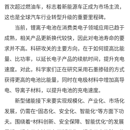
首次超过燃油车，标志着新能源车正成为市场主流，
这也是全球汽车行业转型升级的重要里程碑。
当前，锂离子电池在消费类电子领域应用已趋于
成熟，相关产品更新换代较快，因此对电池寿命的要
求并不高。科研攻关的主要方向，在于如何提高比能
量、比功率，以延长电子产品的续航时间，提升充电
速度。对此，科学家们正在研究采用石墨掺硅的方式
获得更高的电池比能量，同时在电极材料中增加高导
电、导离子材料，以提升电池的充电速度。
新型储能接下来要实现规模化、产业化、市场化
发展，仍需在“固态化、安全化、智能化”等方面下功
夫。围绕着“材料创新、安全保障、智能优化”的发展