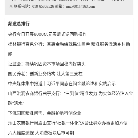
※ 联系电话：010-65363526 邮箱：rmzk001@163.com
频道总排行
央行今日开展6000亿元买断式逆回购操作
桂林银行百色分行：普惠金融绘就民生画卷 精准服务激活乡村动
能
证监会：持续巩固资本市场回稳向好势头
国民养老：创新业务结构 壮大第三支柱
中央媒体集中报道｜习近平同志在闽金融论述和实践启示
山西洪洞农商银行曲亭支行：“三到位”精准发力 为实体经济注入金
融“活水”
下沉园区精准问需，金融护航科创企业
乐山农商银行峨眉山支行“社银一体化”运营让群众办事更加方便
六大维度透视 大消费板块后市可期