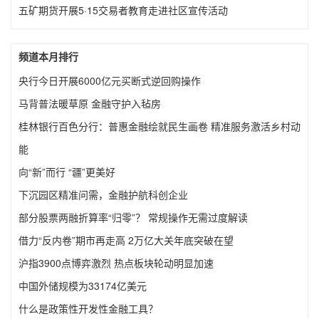
五矿期货开展5·15交易者教育走进社区宣传活动
频道本月排行
央行今日开展6000亿元买断式逆回购操作
马背普法暖草原 金融守护入毡房
桂林银行百色分行：普惠金融绘就民生画卷 精准服务激活乡村动
能
向“新”而行 “疆”更美好
下沉园区精准问需，金融护航科创企业
部分股票两融折算率“归零”？ 常规操作无需过度解读
借力“反内卷”期市再走高 2万亿大关年底突破在望
沪指3900点博弈激烈 热点板块轮动明显加速
中国外储规模为33174亿美元
什么是政策性开发性金融工具？