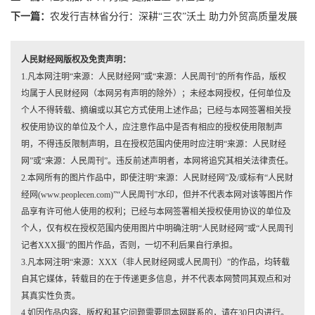
下一篇：
农发行吉林省分行：深耕“三农”沃土 助力外贸高质量发展
人民财经网版权及免责声明：
1.凡本网注明“来源：人民财经网”或“来源：人民周刊”的所有作品，版权
均属于人民财经网（本网另有声明的除外）；未经本网授权，任何单位及
个人不得转载、摘编或以其它方式使用上述作品；已经与本网签署相关授
权使用协议的单位及个人，应注意作品中是否有相应的授权使用限制声
明，不得违反限制声明，且在授权范围内使用时应注明“来源：人民财经
网”或“来源：人民周刊”。违反前述声明者，本网将追究其相关法律责任。
2.本网所有的图片作品中，即使注明“来源：人民财经网”及/或标有“人民财
经网(www.peoplecen.com)”“人民周刊”水印，但并不代表本网对该等图片作
品享有许可他人使用的权利；已经与本网签署相关授权使用协议的单位及
个人，仅有权在授权范围内使用图片中明确注明“人民财经网”或“人民周刊
记者XXX摄”的图片作品，否则，一切不利后果自行承担。
3.凡本网注明“来源：XXX（非人民财经网或人民周刊）”的作品，均转载
自其它媒体，转载目的在于传递更多信息，并不代表本网赞同其观点和对
其真实性负责。
4.如因作品内容、版权和其它问题需要同本网联系的，请在30日内进行。