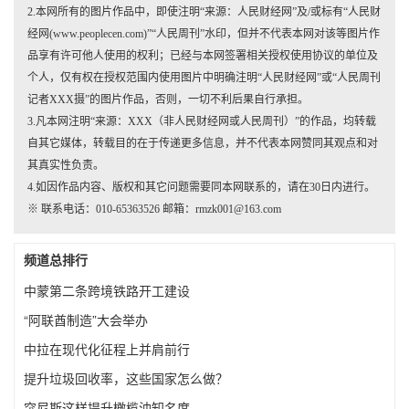
2.本网所有的图片作品中，即使注明“来源：人民财经网”及/或标有“人民财
经网(www.peoplecen.com)”“人民周刊”水印，但并不代表本网对该等图片作
品享有许可他人使用的权利；已经与本网签署相关授权使用协议的单位及
个人，仅有权在授权范围内使用图片中明确注明“人民财经网”或“人民周刊
记者XXX摄”的图片作品，否则，一切不利后果自行承担。
3.凡本网注明“来源：XXX（非人民财经网或人民周刊）”的作品，均转载
自其它媒体，转载目的在于传递更多信息，并不代表本网赞同其观点和对
其真实性负责。
4.如因作品内容、版权和其它问题需要同本网联系的，请在30日内进行。
※ 联系电话：010-65363526 邮箱：rmzk001@163.com
频道总排行
​中蒙第二条跨境铁路开工建设
“阿联酋制造”大会举办
中拉在现代化征程上并肩前行
提升垃圾回收率，这些国家怎么做？
突尼斯这样提升橄榄油知名度