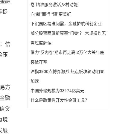
金融
卷 精准服务激活乡村动能
等提
向“新”而行 “疆”更美好
下沉园区精准问需，金融护航科创企业
部分股票两融折算率“归零”？ 常规操作无
需过度解读
：信
借力“反内卷”期市再走高 2万亿大关年底
险压
突破在望
沪指3900点博弈激烈 热点板块轮动明显
加速
易方
中国外储规模为33174亿美元
金融
什么是政策性开发性金融工具？
信贷
为境
发展