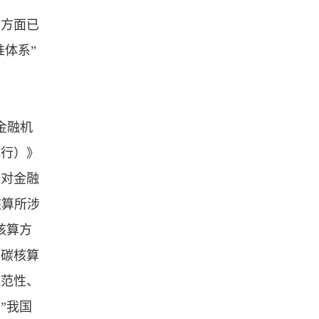
设方面已
体系”
金融机
试行）》
针对金融
核算所涉
核算方
务碳核算
规范性、
”我国