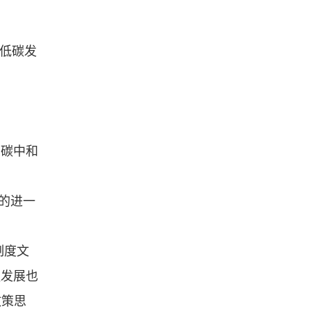
色低碳发
、碳中和
的进一
制度文
融发展也
政策思