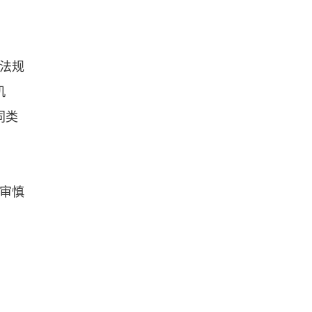
法规
机
同类
审慎