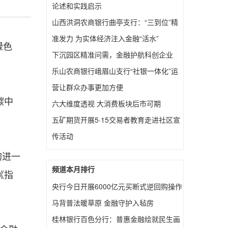
论述和实践启示
山西洪洞农商银行曲亭支行：“三到位”精
准发力 为实体经济注入金融“活水”
绿色
下沉园区精准问需，金融护航科创企业
乐山农商银行峨眉山支行“社银一体化”运
营让群众办事更加方便
碳中
六大维度透视 大消费板块后市可期
五矿期货开展5·15交易者教育走进社区宣
传活动
的进一
频道本月排行
《指
央行今日开展6000亿元买断式逆回购操作
马背普法暖草原 金融守护入毡房
桂林银行百色分行：普惠金融绘就民生画