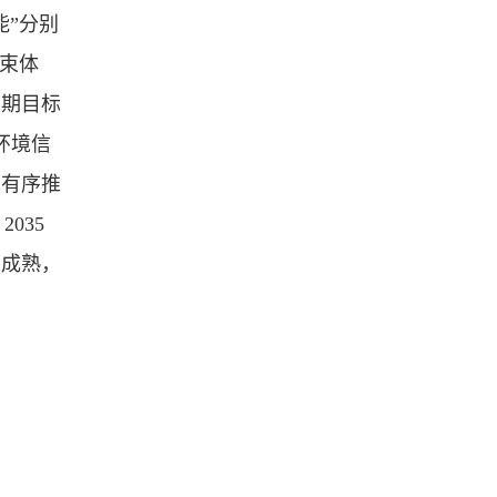
能”分别
束体
中期目标
环境信
革有序推
035
加成熟，