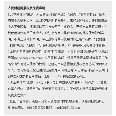
人民财经网版权及免责声明：
1.凡本网注明“来源：人民财经网”或“来源：人民周刊”的所有作品，版权
均属于人民财经网（本网另有声明的除外）；未经本网授权，任何单位及
个人不得转载、摘编或以其它方式使用上述作品；已经与本网签署相关授
权使用协议的单位及个人，应注意作品中是否有相应的授权使用限制声
明，不得违反限制声明，且在授权范围内使用时应注明“来源：人民财经
网”或“来源：人民周刊”。违反前述声明者，本网将追究其相关法律责任。
2.本网所有的图片作品中，即使注明“来源：人民财经网”及/或标有“人民财
经网(www.peoplecen.com)”“人民周刊”水印，但并不代表本网对该等图片作
品享有许可他人使用的权利；已经与本网签署相关授权使用协议的单位及
个人，仅有权在授权范围内使用图片中明确注明“人民财经网”或“人民周刊
记者XXX摄”的图片作品，否则，一切不利后果自行承担。
3.凡本网注明“来源：XXX（非人民财经网或人民周刊）”的作品，均转载
自其它媒体，转载目的在于传递更多信息，并不代表本网赞同其观点和对
其真实性负责。
4.如因作品内容、版权和其它问题需要同本网联系的，请在30日内进行。
※ 联系电话：010-65363526 邮箱：rmzk001@163.com