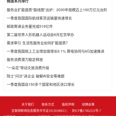
频道本月排行
服务业扩能提质“路线图”出炉：2030年规模迈上100万亿元台阶
一季度我国国际航线客货运输量快速增长
邮政寄递业务量完成519亿件
第二届世界人形机器人运动会8月在京举办
需求牵引 生活性服务业如何扩能提质？
一季度我国规上工业增加值增长6.1% 算电协同与6G加速推进
服务消费潜力稳定释放
“一朵花”带动文旅消费升级
院士“问诊”进企业 破解AI安全等难题
一季度我国自150多个国家和地区进口增长
关于我们
联系方式
版权声明
招聘启事
互联网新闻信息服务许可证10120180013 |
京ICP备17062222号-7