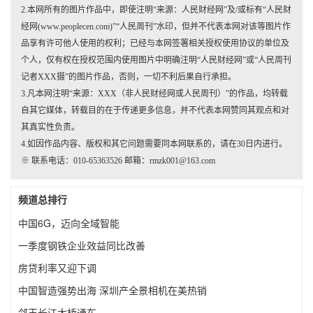
2.本网所有的图片作品中，即使注明“来源：人民财经网”及/或标有“人民财
经网(www.peoplecen.com)”“人民周刊”水印，但并不代表本网对该等图片作
品享有许可他人使用的权利；已经与本网签署相关授权使用协议的单位及
个人，仅有权在授权范围内使用图片中明确注明“人民财经网”或“人民周刊
记者XXX摄”的图片作品，否则，一切不利后果自行承担。
3.凡本网注明“来源：XXX（非人民财经网或人民周刊）”的作品，均转载
自其它媒体，转载目的在于传递更多信息，并不代表本网赞同其观点和对
其真实性负责。
4.如因作品内容、版权和其它问题需要同本网联系的，请在30日内进行。
※ 联系电话：010-65363526 邮箱：rmzk001@163.com
频道总排行
中国6G，迈向全域智能
一季度钢铁企业效益同比改善
房贷利率又迎下调
中国智造强势出海 深圳产全景相机在美热销
邻玉长江大桥通车