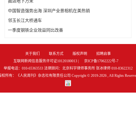
掘进地下万米
中国智造强势出海 深圳产全景相机在美热销
邻玉长江大桥通车
一季度钢铁企业效益同比改善
关于我们
联系方式
版权声明
招聘启事
互联网新闻信息服务许可证10120180013 |
京ICP备17062222号-7
举报电话：010-65363533 法律顾问：北京科宇律师事务所 张冰律师 010-83622312
版权所有：《人民周刊》杂志社有限责任公司 Copyright © 2019-
2026 , All Rights Reserv