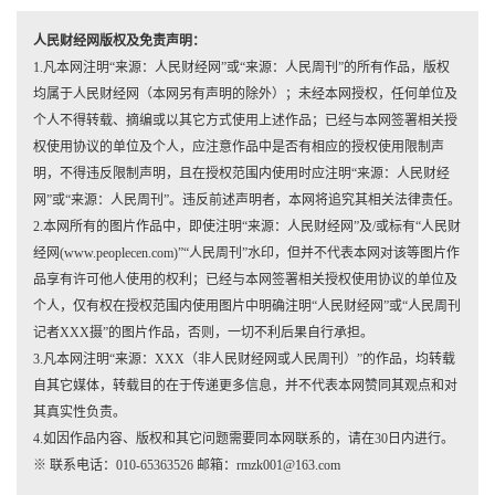
人民财经网版权及免责声明：
1.凡本网注明“来源：人民财经网”或“来源：人民周刊”的所有作品，版权
均属于人民财经网（本网另有声明的除外）；未经本网授权，任何单位及
个人不得转载、摘编或以其它方式使用上述作品；已经与本网签署相关授
权使用协议的单位及个人，应注意作品中是否有相应的授权使用限制声
明，不得违反限制声明，且在授权范围内使用时应注明“来源：人民财经
网”或“来源：人民周刊”。违反前述声明者，本网将追究其相关法律责任。
2.本网所有的图片作品中，即使注明“来源：人民财经网”及/或标有“人民财
经网(www.peoplecen.com)”“人民周刊”水印，但并不代表本网对该等图片作
品享有许可他人使用的权利；已经与本网签署相关授权使用协议的单位及
个人，仅有权在授权范围内使用图片中明确注明“人民财经网”或“人民周刊
记者XXX摄”的图片作品，否则，一切不利后果自行承担。
3.凡本网注明“来源：XXX（非人民财经网或人民周刊）”的作品，均转载
自其它媒体，转载目的在于传递更多信息，并不代表本网赞同其观点和对
其真实性负责。
4.如因作品内容、版权和其它问题需要同本网联系的，请在30日内进行。
※ 联系电话：010-65363526 邮箱：rmzk001@163.com