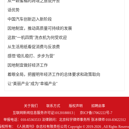
从一颗蜜橘的跨境之旅说开去
话优势
中国汽车创新迈入新阶段​
因地制宜，推动高质量可持续的发展
这款“一机四筒”洗衣机为何受欢迎
从生活用纸看促消费与反浪费
感悟“稳扎稳打、步步为营”
因地制宜做好经济工作
着眼全局，把握明年经济工作的总体要求和政策取向
让“美丽产业”成为“幸福产业”
关于我们
联系方式
版权声明
招聘启事
互联网新闻信息服务许可证10120180013 |
京ICP备17062222号-7
举报电话：010-65363533 法律顾问：北京科宇律师事务所 张冰律师 010-83622312
版权所有：《人民周刊》杂志社有限责任公司 Copyright © 2019-
2026 , All Rights Reserv