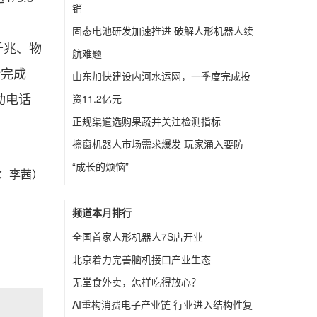
销
固态电池研发加速推进 破解人形机器人续
千兆、物
航难题
计完成
山东加快建设内河水运网，一季度完成投
资11.2亿元
动电话
正规渠道选购果蔬并关注检测指标
擦窗机器人市场需求爆发 玩家涌入要防
“成长的烦恼”
：李茜）
频道本月排行
全国首家人形机器人7S店开业
北京着力完善脑机接口产业生态
无堂食外卖，怎样吃得放心？
AI重构消费电子产业链 行业进入结构性复