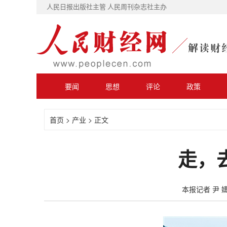
人民日报出版社主管 人民周刊杂志社主办
要闻
思想
评论
政策
首页
>
产业
> 正文
走，
本报记者 尹 婕 2