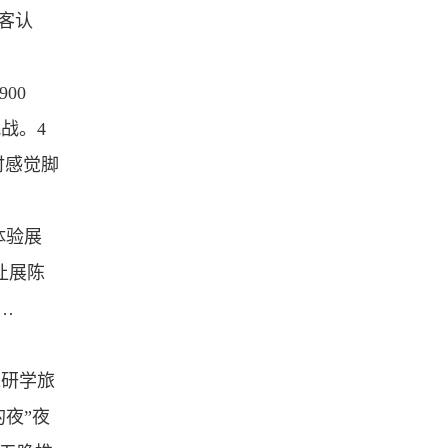
客认
。
00
战。4
时感觉脚
体验展
让展陈
…
绕研学旅
夜”夜