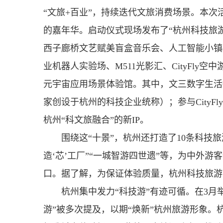
“文旅+百业”，持续迭代文旅消费场景。本次
的嘉年华。启动仪式现场发布了“杭州科技旅
西子廊桥文艺赋美盲盒音乐会、人工智能小镇
业机器人实验场、M511光影汇、CityFl
元宇宙应用场景体验馆。其中，文三数字生活
家创设于杭州的科技企业统称）；参与CityF
杭州“科文旅融合”的新IP。
围绕这“十景”，杭州还打造了10条科技旅
造‘芯’工厂”“一城智游四世遗”等，为中外
口。据了解，为保证体验质量，杭州科技旅游
杭州集中发力“科技游”有迹可循。在3月举
游”被多次提及，以期“焕新”杭州旅游形象。