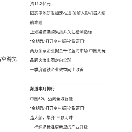
资11.2亿元
固态电池研发加速推进 破解人形机器人续
航难题
正规渠道选购果蔬并关注检测指标
“金钥匙”打开乡村振兴“致富门”
两万余家企业掘金千亿蓝海市场 中国潮玩
高空游览
品牌火爆出圈走向全球
一季度钢铁企业效益同比改善
频道本月排行
中国6G，迈向全域智能
“金钥匙”打开乡村振兴“致富门”
造大船，集齐“三颗明珠”
一杯纯奶标准更新里的产业升级