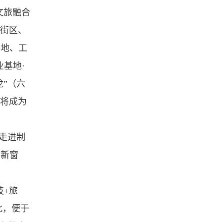
文旅融合
活街区、
基地、工
业基地·
”（六
”将成为
“走进制
的新窗
技+旅
此，便于