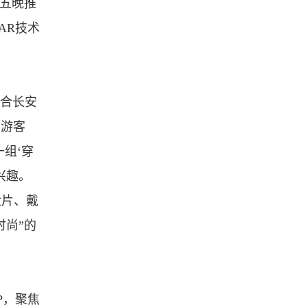
周五晚推
AR技术
融合长安
助游客
组‘穿
兴趣。
大片、戴
时尚”的
P，聚焦