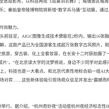
”全息投影秀，以科技再现《霓裳羽衣舞》；城墙景区每
乐；秦始皇帝陵博物院将新增“数字兵马俑”互动展，通过
发时尚魅力。
前驻足，AIGC图像生成技术便能在2秒内，输出16张
解，这款产品已为全国游客生成超万张数字古风照片，
安旅游，穿古装、化上全套妆容，在长安十二时辰拍摄了一
成片’。”在北京读大学的沈梦扬说，身边不少同学对此感
会上，科技也是一大看点。和北京代表性地标合拍一组AI
场对弈……这些新体验吸引现场观众驻足并发出“震撼而
杭州举行。据介绍，“杭州奇妙夜”活动是杭州夜经济标志性I