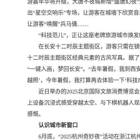
游嘉年华将升级，大唐不夜城新增“盛唐幻夜
出“星空交响乐”专场，让游客在城墙下欣赏音
让游客“唤醒”兵马俑……
“科技范儿”，正让这座老牌旅游城市焕
在长安十二时辰主题街区，游客只需在镜头
十二时辰主题街区经典元素的古风写真。据了
“一键入画，梦回长安”。“去年暑假，我到西
越照’，今年暑假，我打算再去体验一下‘科技
近日举办的2025北京国际文旅消费博览
上设备沉浸式感受穿越太空、与下棋机器人现
感慨。
认识城市新窗口
6月底，“2025杭州奇妙夜”活动在浙江