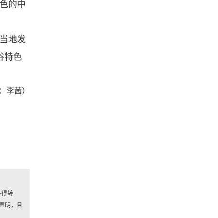
特色的中
，当地发
谷特色
：李茜）
不得转
声明，且