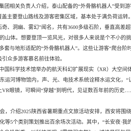
集团相关负责人介绍，泰山配备的“外骨骼机器人”受到游
，覆盖主要登山路线及游客密集区域，基本处于满负荷运转
奇、洞幽、雾幻”闻名，共有3600多级石阶，垂直高差超9
0米的山体。想要登顶一览风光，对很多人来说是个不小的挑
多套与地形适配的“外骨骼机器人”。这些让游客“爬台阶
吸引众多游客慕名前往体验。
在中国科学技术馆举办的航天科幻扩展现实（XR）大空间
东运河博物馆内，声、光、电技术系统诠释水运文化，“
VR眼镜，可瞬间“穿越”到明代，见证数百年前的历史…
会，介绍2025陕西省暑期重点文旅活动安排，西安将围
等5个类别策划推出百余场次活动。其中，“长安夜·我的