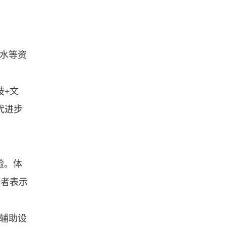
山水等资
技+文
代进步
验。体
验者表示
山辅助设