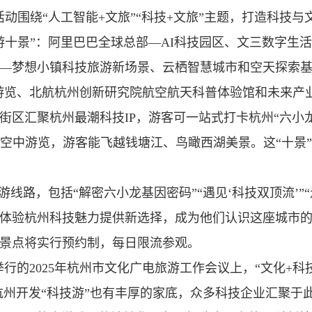
活动围绕“人工智能+文旅”“科技+文旅”主题，打造科技与
游十景”：阿里巴巴全球总部—AI科技园区、文三数字生
—梦想小镇科技旅游新场景、云栖智慧城市和空天探索
y空中游览、北航杭州创新研究院航空航天科普体验馆和未来产
街区汇聚杭州最潮科技IP，游客可一站式打卡杭州“六小龙
ly空中游览，游客能飞越钱塘江、鸟瞰西湖美景。这“十景
游线路，包括“解密六小龙基因密码”“遇见‘科技双顶流’”
游客体验杭州科技魅力提供新选择，成为他们认识这座城市
景点将实行预约制，每日限流参观。
行的2025年杭州市文化广电旅游工作会议上，“文化+科
杭州开发“科技游”也有丰厚的家底，众多科技企业汇聚于