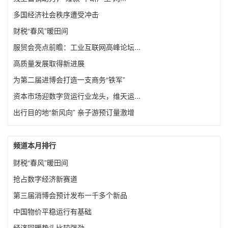
多国经济社会秩序遭受冲击
财税“春风”暖田间
服贸会亮点前瞻：工业互联网高峰论坛...
高质量发展取得新进展
为第二届进博会打造一支商务“铁军”
资本市场迎数字货运行业龙头，维天运...
出行目的地“新风向” 亲子游预订量激增
频道本月排行
财税“春风”暖田间
抢占数字经济新赛道
第三届消博会预计发布一千多个新品
中国物价平稳运行有基础
经济回暖势头比较强劲