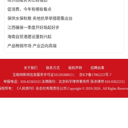
促消费，今年有哪些看点
保供水保秋粮 央地抗旱举措密集出台
江西确保一季度开好局起好步
海南自贸港建设蓬勃兴起
产品畅销市场 产业迈向高端
关于我们
联系方式
版权声明
招聘启事
互联网新闻信息服务许可证10120180013 |
京ICP备17062222号-7
举报电话：010-65363533 法律顾问：北京科宇律师事务所 张冰律师 010-83622312
版权所有：《人民周刊》杂志社有限责任公司 Copyright © 2019-
2026 , All Rights Reserv