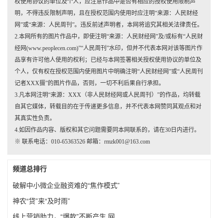
权使用协议的单位及个人，应注意作品中是否有相应的授权使用限制声
明，不得违反限制声明，且在授权范围内使用时应注明“来源：人民财经
网”或“来源：人民周刊”。违反前述声明者，本网将追究其相关法律责任。
2.本网所有的图片作品中，即使注明“来源：人民财经网”及/或标有“人民财
经网(www.peoplecen.com)”“人民周刊”水印，但并不代表本网对该等图片作
品享有许可他人使用的权利；已经与本网签署相关授权使用协议的单位及
个人，仅有权在授权范围内使用图片中明确注明“人民财经网”或“人民周刊
记者XXX摄”的图片作品，否则，一切不利后果自行承担。
3.凡本网注明“来源：XXX（非人民财经网或人民周刊）”的作品，均转载
自其它媒体，转载目的在于传递更多信息，并不代表本网赞同其观点和对
其真实性负责。
4.如因作品内容、版权和其它问题需要同本网联系的，请在30日内进行。
※ 联系电话：010-65363526 邮箱：rmzk001@163.com
频道总排行
破解中小微企业融资难的“焦作模式”
神农“贷”来“及时雨”
线上营销助力，“爆款”不断产生 网...