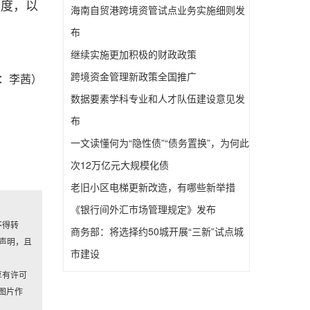
制度，以
海南自贸港跨境资管试点业务实施细则发
布
继续实施更加积极的财政政策
跨境资金管理新政策全国推广
：李茜）
数据要素学科专业和人才队伍建设意见发
布
一文读懂何为“隐性债”“债务置换”，为何此
次12万亿元大规模化债
老旧小区电梯更新改造，有哪些新举措
《银行间外汇市场管理规定》发布
不得转
商务部：将选择约50城开展“三新”试点城
声明，且
市建设
享有许可
图片作