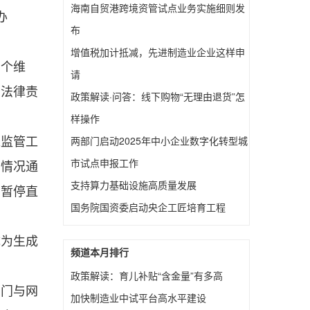
海南自贸港跨境资管试点业务实施细则发
办
布
增值税加计抵减，先进制造业企业这样申
三个维
请
的法律责
政策解读·问答：线下购物“无理由退货”怎
样操作
两部门启动2025年中小企业数字化转型城
入监管工
市试点申报工作
法情况通
支持算力基础设施高质量发展
、暂停直
国务院国资委启动央企工匠培育工程
成为生成
频道本月排行
政策解读：育儿补贴“含金量”有多高
部门与网
加快制造业中试平台高水平建设