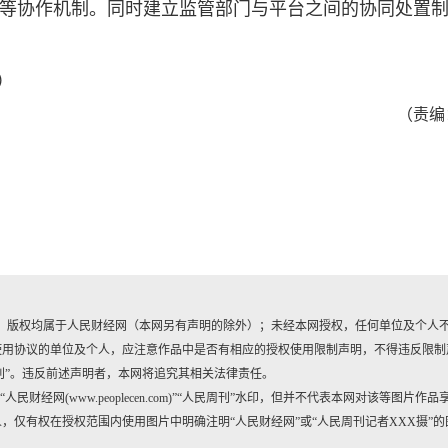
等协作机制。同时建立监管部门与平台之间的协同处置
版）
（责编
作品，版权均属于人民财经网（本网另有声明的除外）；未经本网授权，任何单位及个人
使用协议的单位及个人，应注意作品中是否有相应的授权使用限制声明，不得违反限制
刊”。违反前述声明者，本网将追究其相关法律责任。
财经网(www.peoplecen.com)”“人民周刊”水印，但并不代表本网对该等图片作品
仅有权在授权范围内使用图片中明确注明“人民财经网”或“人民周刊记者XXX摄”的