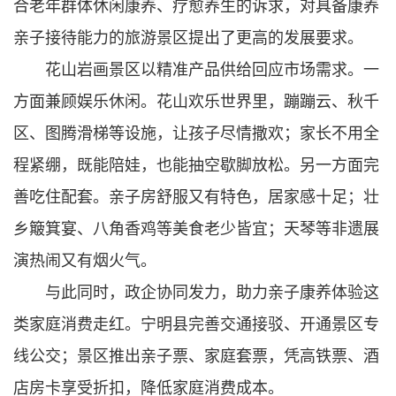
合老年群体休闲康养、疗愈养生的诉求，对具备康养
亲子接待能力的旅游景区提出了更高的发展要求。
花山岩画景区以精准产品供给回应市场需求。一
方面兼顾娱乐休闲。花山欢乐世界里，蹦蹦云、秋千
区、图腾滑梯等设施，让孩子尽情撒欢；家长不用全
程紧绷，既能陪娃，也能抽空歇脚放松。另一方面完
善吃住配套。亲子房舒服又有特色，居家感十足；壮
乡簸箕宴、八角香鸡等美食老少皆宜；天琴等非遗展
演热闹又有烟火气。
与此同时，政企协同发力，助力亲子康养体验这
类家庭消费走红。宁明县完善交通接驳、开通景区专
线公交；景区推出亲子票、家庭套票，凭高铁票、酒
店房卡享受折扣，降低家庭消费成本。