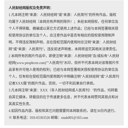
人民财经网版权及免责声明：
1.凡本网注明“来源：人民财经网”或“来源：人民周刊”的所有作品，版权
均属于人民财经网（本网另有声明的除外）；未经本网授权，任何单位及
个人不得转载、摘编或以其它方式使用上述作品；已经与本网签署相关授
权使用协议的单位及个人，应注意作品中是否有相应的授权使用限制声
明，不得违反限制声明，且在授权范围内使用时应注明“来源：人民财经
网”或“来源：人民周刊”。违反前述声明者，本网将追究其相关法律责任。
2.本网所有的图片作品中，即使注明“来源：人民财经网”及/或标有“人民财
经网(www.peoplecen.com)”“人民周刊”水印，但并不代表本网对该等图片作
品享有许可他人使用的权利；已经与本网签署相关授权使用协议的单位及
个人，仅有权在授权范围内使用图片中明确注明“人民财经网”或“人民周刊
记者XXX摄”的图片作品，否则，一切不利后果自行承担。
3.凡本网注明“来源：XXX（非人民财经网或人民周刊）”的作品，均转载
自其它媒体，转载目的在于传递更多信息，并不代表本网赞同其观点和对
其真实性负责。
4.如因作品内容、版权和其它问题需要同本网联系的，请在30日内进行。
※ 联系电话：010-65363526 邮箱：rmzk001@163.com