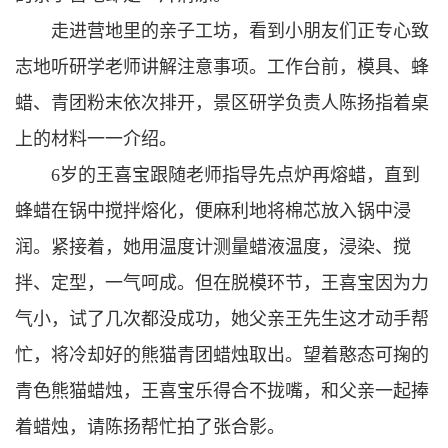
走进营地里的亲子工坊，看到小朋友们正专心致
志地听研学老师讲解注意事项。工作台前，模具、蜂
蜡、青团粉末依次排开，景区研学负责人陈扬指着桌
上的材料一一介绍。
6岁的王喜宝跟随老师指导先点炉再熔蜡，直到
蜂蜡在锅中搅拌熔化，便麻利地将棉芯放入锅中浸
润。紧接着，她用温度计测量蜡液温度，浸染、搅
拌、定型，一气呵成。但在脱模环节，王喜宝因为力
气小，试了几次都没成功，她父亲王先生这才动手帮
忙，将冷却好的熊猫青团蜡烛取出。望着憨态可掬的
青色熊猫蜡烛，王喜宝乐得合不拢嘴，和父亲一起捧
着蜡烛，请陈扬帮忙拍了张合影。