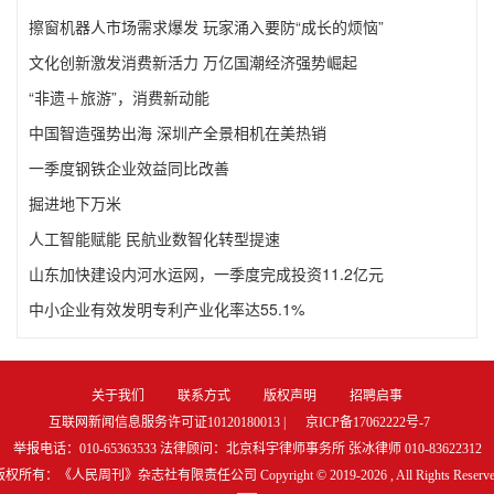
擦窗机器人市场需求爆发 玩家涌入要防“成长的烦恼”
文化创新激发消费新活力 万亿国潮经济强势崛起
“非遗＋旅游”，消费新动能
中国智造强势出海 深圳产全景相机在美热销
一季度钢铁企业效益同比改善
掘进地下万米
人工智能赋能 民航业数智化转型提速
山东加快建设内河水运网，一季度完成投资11.2亿元
中小企业有效发明专利产业化率达55.1%
关于我们
联系方式
版权声明
招聘启事
互联网新闻信息服务许可证10120180013 |
京ICP备17062222号-7
举报电话：010-65363533 法律顾问：北京科宇律师事务所 张冰律师 010-83622312
版权所有：《人民周刊》杂志社有限责任公司 Copyright © 2019-
2026 , All Rights Reserv