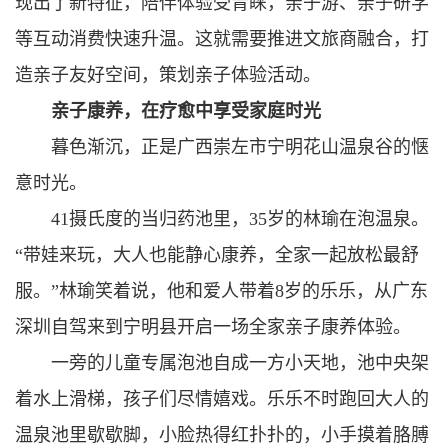
现出了新特征，陪伴体验受青睐，亲子游、亲子研学
等互动消费快速升温。这就需要推进文旅商融合，打
造亲子友好空间，策划亲子体验活动。
亲子康养，在疗愈中享受家庭时光
暮色渐沉，正是广西崇左市宁明花山温泉谷的惬
意时光。
41摄氏度的当归药池里，35岁的林瑜在泡温泉。
“带娃来玩，大人也能静心康养，全家一起放松最舒
服。”林瑜笑着说，他和爱人带着8岁的乐乐，从广东
深圳自驾来到宁明县开启一场全家亲子康养体验。
一旁的儿童专属泡池自成一方小天地，池中央架
着水上滑梯，孩子们尽情嬉戏。乐乐不时跑回大人的
温泉池里歇歇脚，小脸热得红扑扑的，小手摸着胳膊