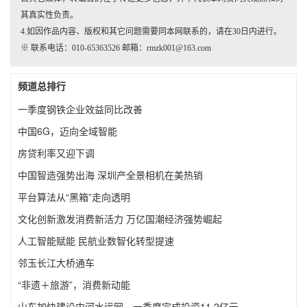
其真实性负责。
4.如因作品内容、版权和其它问题需要同本网联系的，请在30日内进行。
※ 联系电话：010-65363526 邮箱：rmzk001@163.com
频道总排行
一季度钢铁企业效益同比改善
中国6G，迈向全域智能
房贷利率又迎下调
中国智造强势出海 深圳产全景相机在美热销
平台算法从“黑箱”走向透明
文化创新激发消费新活力 万亿国潮经济强势崛起
人工智能赋能 民航业数智化转型提速
邻玉长江大桥通车
“非遗＋旅游”，消费新动能
山东加快建设内河水运网，一季度完成投资11.2亿元