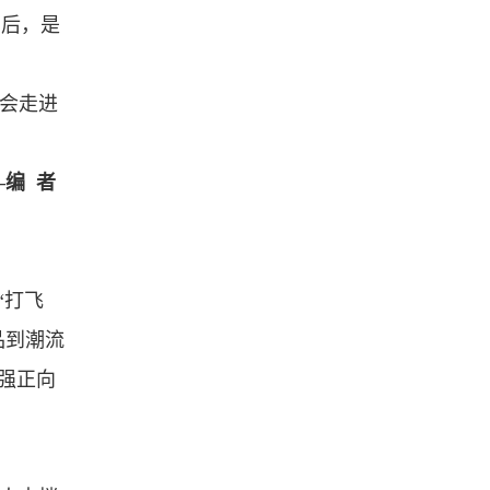
背后，是
社会走进
—编 者
“打飞
品到潮流
强正向