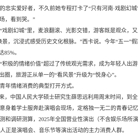
的忠实爱好者，不久前她专程打卡了“只有河南·戏剧幻城
场，看到哭。”
的“戏剧幻城”里，麦浪翻滚、光影交错，游客既是观众，
换景，沉浸式感受历史文化根脉。”西卡说。今年“五一”假
85%。
“积极的情绪价值”超过了传统观光需求，成为年轻人出游
出圈，旅游正从单一的“看风景”升级为“悦身心”。
青年情绪消费的典型打开方式。
年来，中国人民大学硕士研究生薛思远利用周末时间，到
意身着学士服奔赴演唱会现场，定格独一无二的青春记
测和调研测算，2025年全国营业性演出（不含娱乐场所
。年轻人正是演唱会、音乐节等演出活动的主力消费人群。