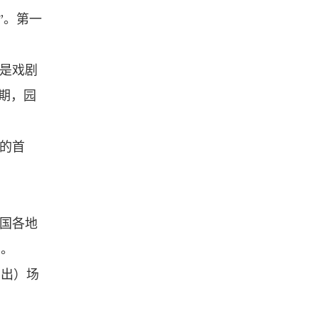
”。第一
又是戏剧
期，园
的首
全国各地
忆。
演出）场