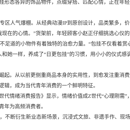
悬挂形态各异的饰品物件，点缀穿搭、匹配心情，正在年
专区人气爆棚。从经典动漫IP到原创设计，品类繁多，
我现在的心情。”货架前，年轻顾客小赵正仔细挑选心仪
不足道的小物件有着独特的治愈力量。“包挂不仅看着赏
人和她一样，养成了“日更包挂”的习惯，用小小的仪式感
速崛起。从以前更侧重商品本身的实用性，到愈发注重消
己逻辑，成为当代青年消费的一个鲜明特征。
 Z世代情绪消费报告》显示，情绪价值成Z世代“心理刚需”
成青年为高频消费者。
，不断衍生新业态新场景，沉浸式文旅、非遗手作、现