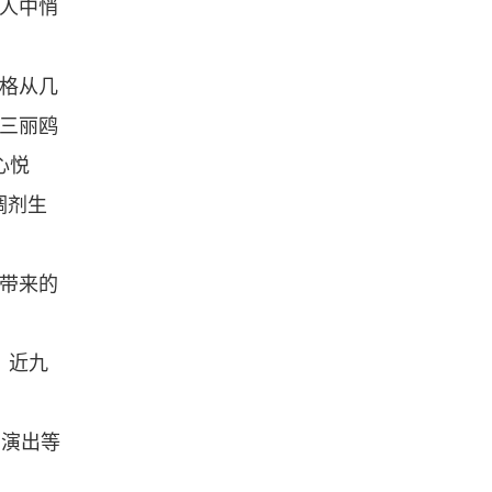
轻人中悄
价格从几
的三丽鸥
心悦
调剂生
费带来的
，近九
场演出等