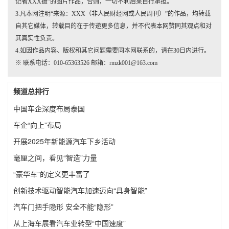
记者XXX摄”的图片作品，否则，一切不利后果自行承担。
3.凡本网注明“来源：XXX（非人民财经网或人民周刊）”的作品，均转载
自其它媒体，转载目的在于传递更多信息，并不代表本网赞同其观点和对
其真实性负责。
4.如因作品内容、版权和其它问题需要同本网联系的，请在30日内进行。
※ 联系电话：010-65363526 邮箱：rmzk001@163.com
频道总排行
中国车企深度布局泰国
车企“向上”布局
开展2025年新能源汽车下乡活动
毫厘之间，看见“智造”力量
“豪华车”的定义更丰富了
创新技术驱动智能汽车加速迈向“具身智能”
汽车门把手隐形 安全不能“隐形”
从上海车展看汽车业转型“中国速度”